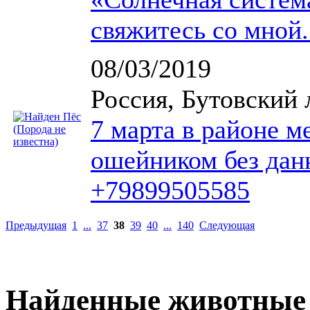
свяжитесь со мной.
08/03/2019
Россия, Бутовский 
7 марта в районе м
ошейником без данн
+79899505585
Предыдущая
1
...
37
38
39
40
...
140
Следующая
Найденные животные