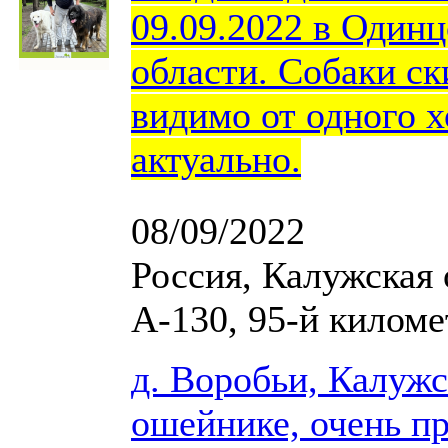
09.09.2022 в Один
области. Собаки ск
видимо от одного х
актуально.
08/09/2022
Россия, Калужская 
А-130, 95-й киломе
д. Воробьи, Калужс
ошейнике, очень пр