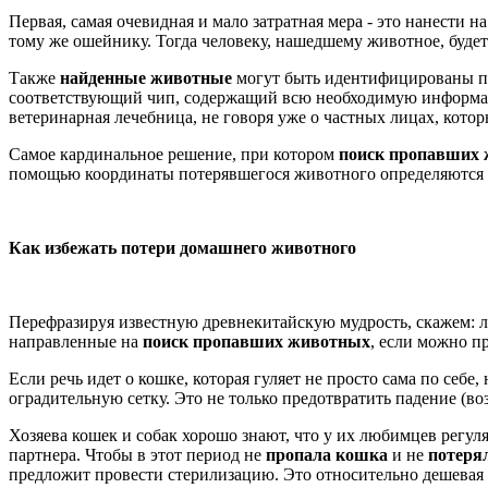
Первая, самая очевидная и мало затратная мера - это нанести
тому же ошейнику. Тогда человеку, нашедшему животное, будет 
Также
найденные животные
могут быть идентифицированы по 
соответствующий чип, содержащий всю необходимую информаци
ветеринарная лечебница, не говоря уже о частных лицах, котор
Самое кардинальное решение, при котором
поиск пропавших
помощью координаты потерявшегося животного определяются п
Как избежать потери домашнего животного
Перефразируя известную древнекитайскую мудрость, скажем: л
направленные на
поиск пропавших животных
, если можно п
Если речь идет о кошке, которая гуляет не просто сама по себ
оградительную сетку. Это не только предотвратить падение (в
Хозяева кошек и собак хорошо знают, что у их любимцев регу
партнера. Чтобы в этот период не
пропала кошка
и не
потеря
предложит провести стерилизацию. Это относительно дешевая 