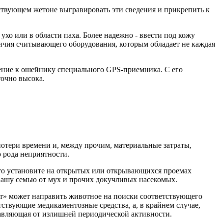
тствующем жетоне выгравировать эти сведения и прикрепить к
хо или в области паха. Более надежно - ввести под кожу
ичия считывающего оборудования, которым обладает не каждая
ление к ошейнику специального GPS-приемника. С его
очно высока.
потери времени и, между прочим, материальные затраты,
 рода неприятности.
ь, то установите на открытых или открывающихся проемах
 Вашу семью от мух и прочих докучливых насекомых.
кт» может направить животное на поиски соответствующего
етствующие медикаментозные средства, а, в крайнем случае,
бавляющая от излишней периодической активности.