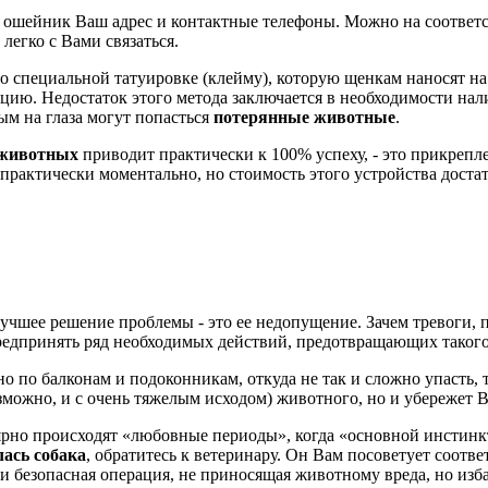
 на ошейник Ваш адрес и контактные телефоны. Можно на соотве
легко с Вами связаться.
специальной татуировке (клейму), которую щенкам наносят на у
ю. Недостаток этого метода заключается в необходимости нал
ым на глаза могут попасться
потерянные животные
.
 животных
приводит практически к 100% успеху, - это прикреп
рактически моментально, но стоимость этого устройства достат
учшее решение проблемы - это ее недопущение. Зачем тревоги, 
редпринять ряд необходимых действий, предотвращающих такого
е, но по балконам и подоконникам, откуда не так и сложно упаст
озможно, и с очень тяжелым исходом) животного, но и убережет
лярно происходят «любовные периоды», когда «основной инстин
лась собака
, обратитесь к ветеринару. Он Вам посоветует соотв
и безопасная операция, не приносящая животному вреда, но из