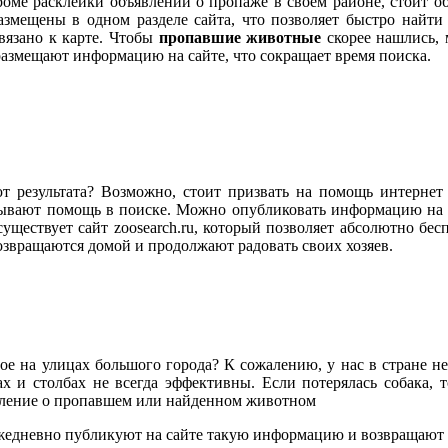
Кроме расклейки объявлений о пропаже в своем районе, стоит о
змещены в одном разделе сайта, что позволяет быстро найт
ивязано к карте. Чтобы
пропавшие животные
скорее нашлись, 
азмещают информацию на сайте, что сокращает время поиска.
т результата? Возможно, стоит призвать на помощь интерне
азывают помощь в поиске. Можно опубликовать информацию на 
уществует сайт zoosearch.ru, который позволяет абсолютно бес
звращаются домой и продолжают радовать своих хозяев.
ное на улицах большого города? К сожалению, у нас в стране н
х и столбах не всегда эффективны. Если потерялась собака, т
вление о пропавшем или найденном животном
ежедневно публикуют на сайте такую информацию и возвращают