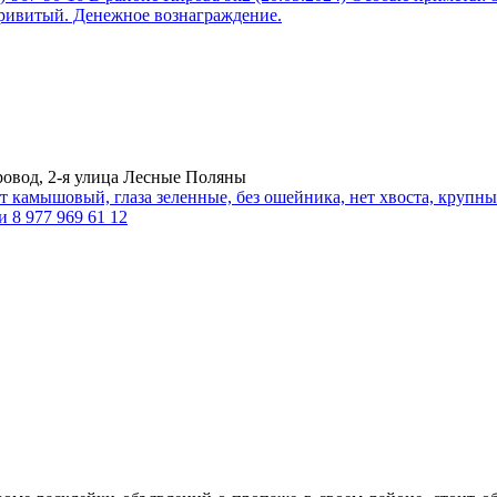
ривитый. Денежное вознаграждение.
ровод, 2-я улица Лесные Поляны
т камышовый, глаза зеленные, без ошейника, нет хвоста, круп
и 8 977 969 61 12