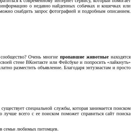
братиться к современному интернет сервису, который помогает
и информацию о недавно найденных собачках и кошечках или
можно снабдить запрос фотографией и подробным описанием.
т сообщество? Очень многие
пропавшие животные
находятся
своей стене ВКонтакте или Фейсбуке и попросить «лайкнуть»
платно разместить объявление. Благодаря энтузиастам и просто
е существует специальной службы, которая занимается поиском
о лучше всего с ее поиском поможет справиться сайт поиска
 в семьи любимых питомцев.