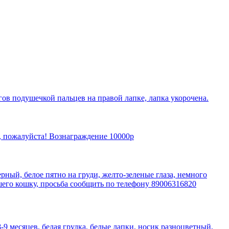
гов подушечкой пальцев на правой лапке, лапка укорочена.
и, пожалуйста! Вознаграждение 10000р
ерный, белое пятно на груди, желто-зеленые глаза, немного
шего кошку, просьба сообщить по телефону 89006316820
-9 месяцев, белая грудка, белые лапки, носик разноцветный,