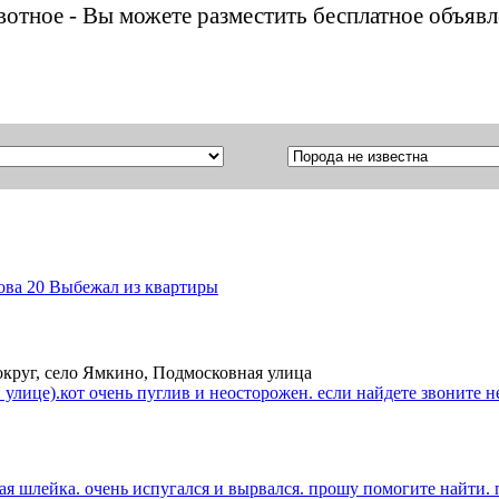
ивотное - Вы можете разместить бесплатное объяв
дова 20 Выбежал из квартиры
округ, село Ямкино, Подмосковная улица
 улице).кот очень пуглив и неосторожен. если найдете звоните 
ная шлейка. очень испугался и вырвался. прошу помогите найти. 