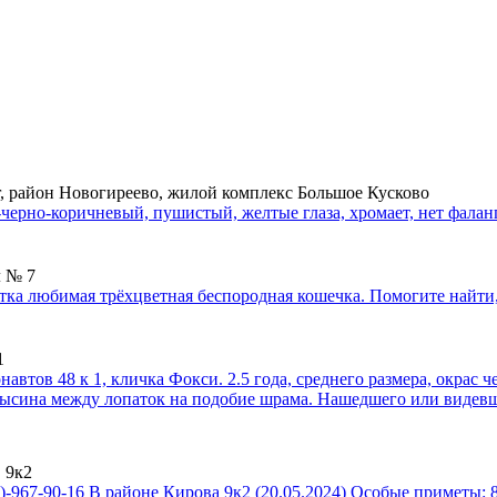
, район Новогиреево, жилой комплекс Большое Кусково
-черно-коричневый, пушистый, желтые глаза, хромает, нет фалан
л № 7
астка любимая трёхцветная беспородная кошечка. Помогите найт
1
автов 48 к 1, кличка Фокси. 2.5 года, среднего размера, окрас ч
алысина между лопаток на подобие шрама. Нашедшего или видев
 9к2
)-967-90-16 В районе Кирова 9к2 (20.05.2024) Особые приметы: 8