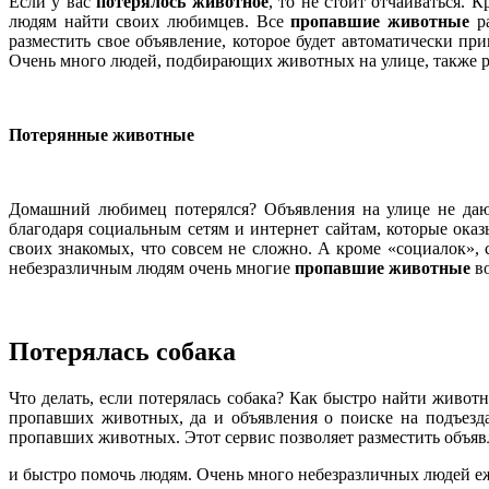
Если у вас
потерялось животное
, то не стоит отчаиваться. 
людям найти своих любимцев. Все
пропавшие животные
ра
разместить свое объявление, которое будет автоматически пр
Очень много людей, подбирающих животных на улице, также р
Потерянные животные
Домашний любимец потерялся? Объявления на улице не даю
благодаря социальным сетям и интернет сайтам, которые ок
своих знакомых, что совсем не сложно. А кроме «социалок», с
небезразличным людям очень многие
пропавшие животные
во
Потерялась собака
Что делать, если потерялась собака? Как быстро найти живот
пропавших животных, да и объявления о поиске на подъезда
пропавших животных. Этот сервис позволяет разместить объя
и быстро помочь людям. Очень много небезразличных людей 