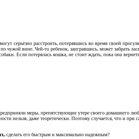
гут серьёзно расстроить, потерявшись во время своей прогулк
 по чужой вине. Чей-то ребенок, заигравшись, может забрать лас
обаки. Если потерялась кошка, не стоит ждать, пока она вернетс
едприняли меры, препятствующие утере своего домашнего любим
ости нельзя, даже теоретически. Поэтому случается, что и при 
ых,
сделать его быстрым и максимально надежным?