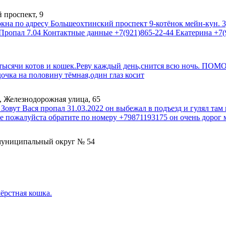
 проспект, 9
на по адресу Большеохтинский проспект 9-котёнок мейн-кун. 3
 Пропал 7.04 Контактные данные +7(921)865-22-44 Екатерина +7
 тысячи котов и кошек.Реву каждый день,снится всю ночь. ПОМО
чка на половину тёмная,один глаз косит
, Железнодорожная улица, 65
Зовут Вася пропал 31.03.2022 он выбежал в подъезд и гулял там 
бе пожалуйста обратите по номеру +79871193175 он очень дорог 
 муниципальный округ № 54
ёрстная кошка.