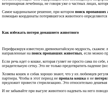
ветеринарная лечебница, не говоря уже о частных лицах, котор
Самое кардинальное решение, при котором
поиск пропавших
помощью координаты потерявшегося животного определяются п
Как избежать потери домашнего животного
Перефразируя известную древнекитайскую мудрость, скажем: л
направленные на
поиск пропавших животных
, если можно п
Если речь идет о кошке, которая гуляет не просто сама по себ
оградительную сетку. Это не только предотвратить падение (в
Хозяева кошек и собак хорошо знают, что у их любимцев регу
партнера. Чтобы в этот период не
пропала кошка
и не
потеря
предложит провести стерилизацию. Это относительно дешевая 
И не забывайте при выгуле животного надевать на него повод