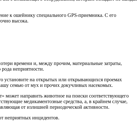
ление к ошейнику специального GPS-приемника. С его
очно высока.
потери времени и, между прочим, материальные затраты,
 рода неприятности.
ь, то установите на открытых или открывающихся проемах
 Вашу семью от мух и прочих докучливых насекомых.
кт» может направить животное на поиски соответствующего
етствующие медикаментозные средства, а, в крайнем случае,
бавляющая от излишней периодической активности.
 от неприятных инцидентов.