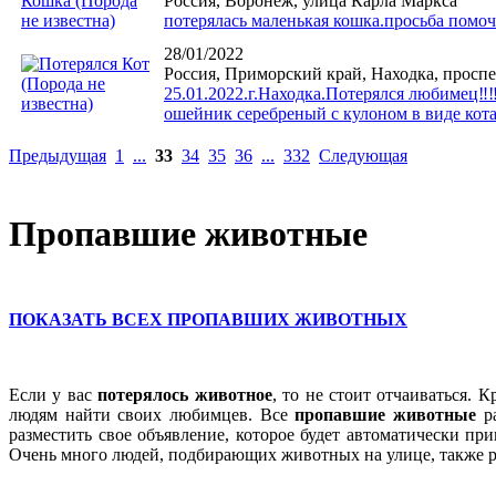
Россия, Воронеж, улица Карла Маркса
потерялась маленькая кошка.просьба помоч
28/01/2022
Россия, Приморский край, Находка, проспе
25.01.2022.г.Находка.Потерялся любимец‼️
ошейник серебреный с кулоном в виде кота.К
Предыдущая
1
...
33
34
35
36
...
332
Следующая
Пропавшие животные
ПОКАЗАТЬ ВСЕХ ПРОПАВШИХ ЖИВОТНЫХ
Если у вас
потерялось животное
, то не стоит отчаиваться. 
людям найти своих любимцев. Все
пропавшие животные
ра
разместить свое объявление, которое будет автоматически пр
Очень много людей, подбирающих животных на улице, также р