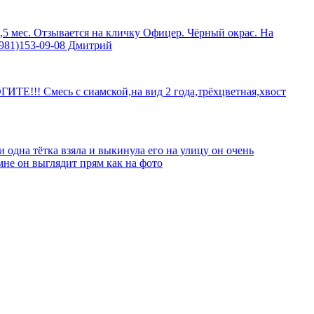
,5 мес. Отзывается на кличку Офицер. Чёрный окрас. На
(981)153-09-08 Дмитрий
ГИТЕ!!! Смесь с сиамской,на вид 2 года,трёхцветная,хвост
и одна тётка взяла и выкинула его на улицу он очень
мне он выглядит прям как на фото