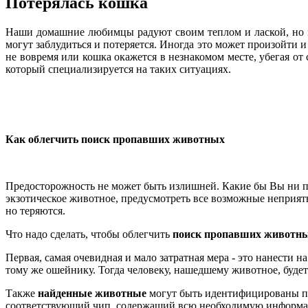
Потерялась кошка
Наши домашние любимцы радуют своим теплом и лаской, но мо
могут заблудиться и потеряется. Иногда это может произойти и
не вовремя или кошка окажется в незнакомом месте, убегая от с
который специализируется на таких ситуациях.
Как облегчить поиск пропавших животных
Предосторожность не может быть излишней. Какие бы Вы ни пр
экзотическое животное, предусмотреть все возможные неприятн
но теряются.
Что надо сделать, чтобы облегчить
поиск пропавших животн
Первая, самая очевидная и мало затратная мера - это нанести
тому же ошейнику. Тогда человеку, нашедшему животное, будет 
Также
найденные животные
могут быть идентифицированы по 
соответствующий чип, содержащий всю необходимую информаци