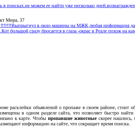
ь в поисках.не можем ее найти уже несколько дней.вознагражден
кт Мира, 37
‼️‼️‼️‼️‼️Выпрыгнул в окно машины на МЖК,любая информация да
от большой,сразу бросается в глаза -окрас в Реале похож на камы
Кроме расклейки объявлений о пропаже в своем районе, стоит о
змещены в одном разделе сайта, что позволяет быстро найт
ивязано к карте. Чтобы
пропавшие животные
скорее нашлись, 
азмещают информацию на сайте, что сокращает время поиска.