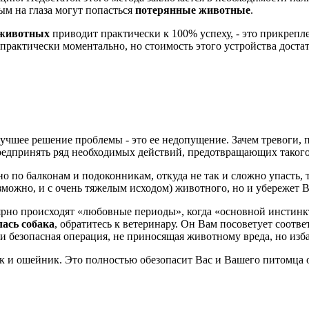
ым на глаза могут попасться
потерянные животные
.
 животных
приводит практически к 100% успеху, - это прикреп
рактически моментально, но стоимость этого устройства достат
учшее решение проблемы - это ее недопущение. Зачем тревоги, 
редпринять ряд необходимых действий, предотвращающих такого
е, но по балконам и подоконникам, откуда не так и сложно упаст
озможно, и с очень тяжелым исходом) животного, но и убережет
лярно происходят «любовные периоды», когда «основной инстин
лась собака
, обратитесь к ветеринару. Он Вам посоветует соотв
и безопасная операция, не приносящая животному вреда, но из
ок и ошейник. Это полностью обезопасит Вас и Вашего питомца