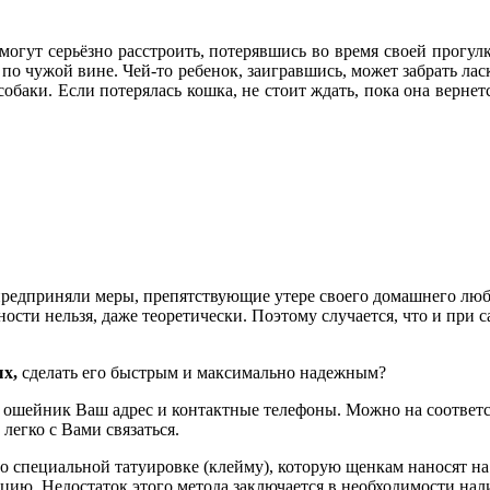
гут серьёзно расстроить, потерявшись во время своей прогулк
 по чужой вине. Чей-то ребенок, заигравшись, может забрать лас
обаки. Если потерялась кошка, не стоит ждать, пока она вернетс
едприняли меры, препятствующие утере своего домашнего любим
ости нельзя, даже теоретически. Поэтому случается, что и при 
ых,
сделать его быстрым и максимально надежным?
 на ошейник Ваш адрес и контактные телефоны. Можно на соотве
легко с Вами связаться.
специальной татуировке (клейму), которую щенкам наносят на у
ю. Недостаток этого метода заключается в необходимости нал