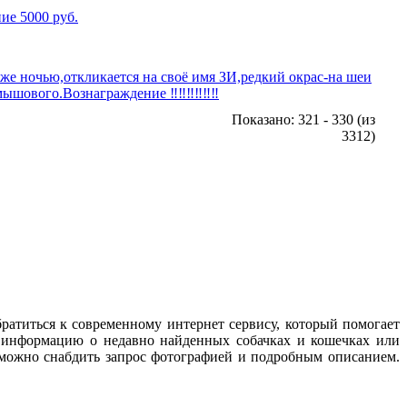
ие 5000 руб.
же ночью,откликается на своё имя ЗИ,редкий окрас-на шеи
шового.Вознаграждение ‼️‼️‼️‼️‼️‼️
Показано: 321 - 330 (из
3312)
братиться к современному интернет сервису, который помогает
и информацию о недавно найденных собачках и кошечках или
можно снабдить запрос фотографией и подробным описанием.