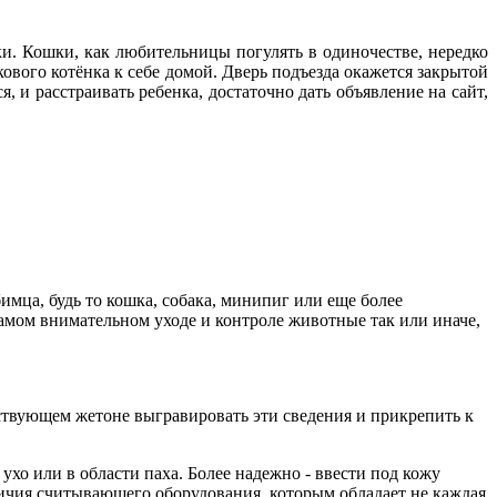
и. Кошки, как любительницы погулять в одиночестве, нередко
кового котёнка к себе домой. Дверь подъезда окажется закрытой
я, и расстраивать ребенка, достаточно дать объявление на сайт,
ца, будь то кошка, собака, минипиг или еще более
самом внимательном уходе и контроле животные так или иначе,
тствующем жетоне выгравировать эти сведения и прикрепить к
хо или в области паха. Более надежно - ввести под кожу
ичия считывающего оборудования, которым обладает не каждая