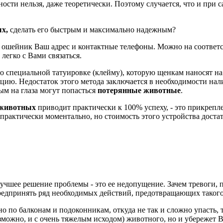
ости нельзя, даже теоретически. Поэтому случается, что и при 
ых,
сделать его быстрым и максимально надежным?
 на ошейник Ваш адрес и контактные телефоны. Можно на соотве
легко с Вами связаться.
специальной татуировке (клейму), которую щенкам наносят на у
ю. Недостаток этого метода заключается в необходимости нал
ым на глаза могут попасться
потерянные животные
.
 животных
приводит практически к 100% успеху, - это прикреп
рактически моментально, но стоимость этого устройства достат
учшее решение проблемы - это ее недопущение. Зачем тревоги, 
редпринять ряд необходимых действий, предотвращающих такого
е, но по балконам и подоконникам, откуда не так и сложно упаст
озможно, и с очень тяжелым исходом) животного, но и убережет