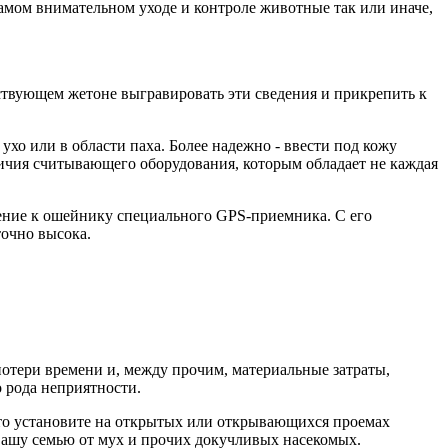
самом внимательном уходе и контроле животные так или иначе,
тствующем жетоне выгравировать эти сведения и прикрепить к
хо или в области паха. Более надежно - ввести под кожу
ичия считывающего оборудования, которым обладает не каждая
ление к ошейнику специального GPS-приемника. С его
очно высока.
потери времени и, между прочим, материальные затраты,
 рода неприятности.
ь, то установите на открытых или открывающихся проемах
 Вашу семью от мух и прочих докучливых насекомых.