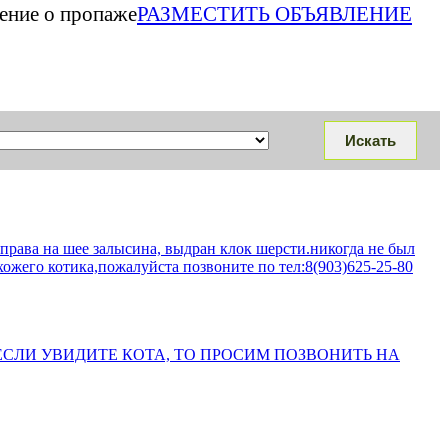
ление о пропаже
РАЗМЕСТИТЬ ОБЪЯВЛЕНИЕ
рава на шее залысина, выдран клок шерсти.никогда не был
го котика,пожалуйста позвоните по тел:8(903)625-25-80
 ЕСЛИ УВИДИТЕ КОТА, ТО ПРОСИМ ПОЗВОНИТЬ НА