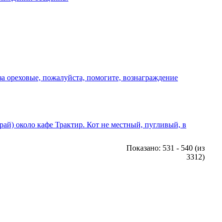
за ореховые, пожалуйста, помогите, вознаграждение
рай) около кафе Трактир. Кот не местный, пугливый, в
Показано: 531 - 540 (из
3312)