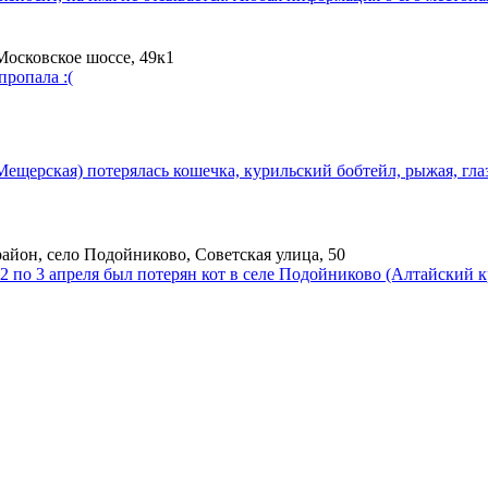
Московское шоссе, 49к1
пропала :(
Мещерская) потерялась кошечка, курильский бобтейл, рыжая, гла
йон, село Подойниково, Советская улица, 50
 2 по 3 апреля был потерян кот в селе Подойниково (Алтайский к