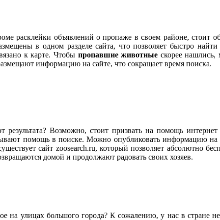
Кроме расклейки объявлений о пропаже в своем районе, стоит о
змещены в одном разделе сайта, что позволяет быстро найт
ивязано к карте. Чтобы
пропавшие животные
скорее нашлись, 
азмещают информацию на сайте, что сокращает время поиска.
т результата? Возможно, стоит призвать на помощь интерне
азывают помощь в поиске. Можно опубликовать информацию на 
уществует сайт zoosearch.ru, который позволяет абсолютно бес
звращаются домой и продолжают радовать своих хозяев.
ное на улицах большого города? К сожалению, у нас в стране н