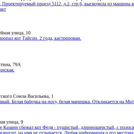
 Проектируемый проезд 5112, д.2, стр 6, выскочила из машины 
акт
йная улица, 10
ропал кот Тайсон. 2 года, кастрирован.
итина, 79А
инская.
ского Союза Васильева, 1
ивый. Белая бабочка на носу, белая манишка. Откликается на М
ая улица, 9
оде Казани сбежал кот Федя - пушистый, длинношерстый, с поло
износит, на имя не отзывается. Любая информация о его местон