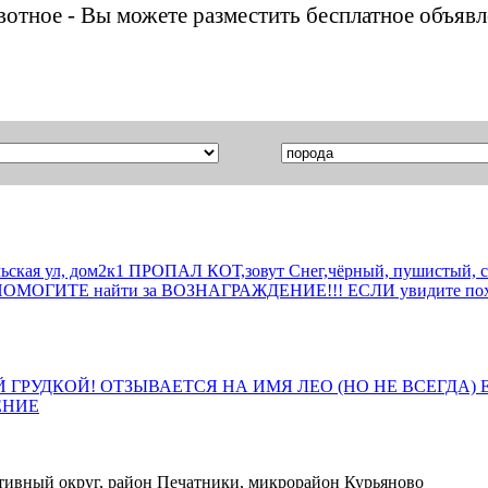
ивотное - Вы можете разместить бесплатное объяв
льская ул, дом2к1 ПРОПАЛ КОТ,зовут Снег,чёрный, пушистый, сп
 ПОМОГИТЕ найти за ВОЗНАГРАЖДЕНИЕ!!! ЕСЛИ увидите похоже
Й ГРУДКОЙ! ОТЗЫВАЕТСЯ НА ИМЯ ЛЕО (НО НЕ ВСЕГДА)
ЕНИЕ
тивный округ, район Печатники, микрорайон Курьяново