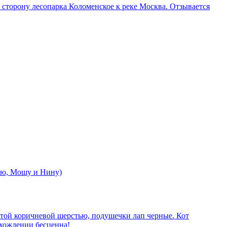
в сторону лесопарка Коломенское к реке Москва. Отзывается
отю, Мошу и Нину)
сатой коричневой шерстью, подушечки лап черные. Кот
ахождении бесценна!