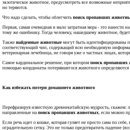
экзотическое животное, предусмотреть все возможные неприятн
но теряются.
Что надо сделать, чтобы облегчить
поиск пропавших животн
Первая, самая очевидная и мало затратная мера - это нанести
тому же ошейнику. Тогда человеку, нашедшему животное, будет 
Также
найденные животные
могут быть идентифицированы по 
соответствующий чип, содержащий всю необходимую информаци
ветеринарная лечебница, не говоря уже о частных лицах, котор
Самое кардинальное решение, при котором
поиск пропавших
помощью координаты потерявшегося животного определяются п
Как избежать потери домашнего животного
Перефразируя известную древнекитайскую мудрость, скажем: л
направленные на
поиск пропавших животных
, если можно п
Если речь идет о кошке, которая гуляет не просто сама по себ
оградительную сетку. Это не только предотвратить падение (в