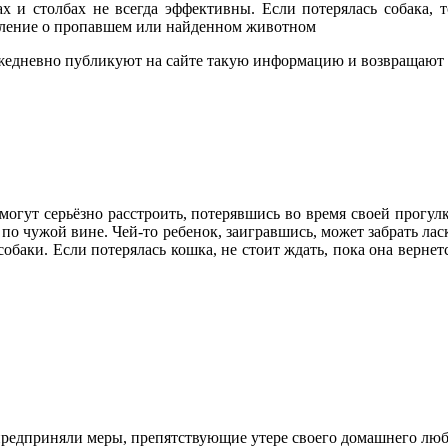
х и столбах не всегда эффективны. Если потерялась собака, т
вление о пропавшем или найденном животном
ежедневно публикуют на сайте такую информацию и возвращают
гут серьёзно расстроить, потерявшись во время своей прогулк
 по чужой вине. Чей-то ребенок, заигравшись, может забрать лас
обаки. Если потерялась кошка, не стоит ждать, пока она вернетс
едприняли меры, препятствующие утере своего домашнего любим