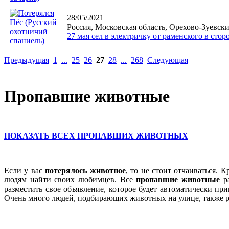
28/05/2021
Россия, Московская область, Орехово-Зуевск
27 мая сел в электричку от раменского в сто
Предыдущая
1
...
25
26
27
28
...
268
Следующая
Пропавшие животные
ПОКАЗАТЬ ВСЕХ ПРОПАВШИХ ЖИВОТНЫХ
Если у вас
потерялось животное
, то не стоит отчаиваться. 
людям найти своих любимцев. Все
пропавшие животные
ра
разместить свое объявление, которое будет автоматически пр
Очень много людей, подбирающих животных на улице, также р