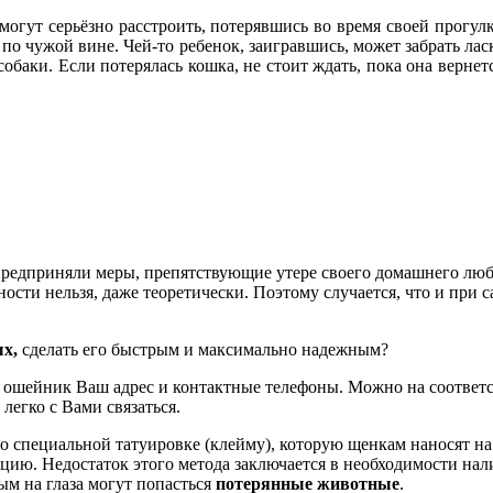
гут серьёзно расстроить, потерявшись во время своей прогулк
 по чужой вине. Чей-то ребенок, заигравшись, может забрать лас
обаки. Если потерялась кошка, не стоит ждать, пока она вернетс
едприняли меры, препятствующие утере своего домашнего любим
ости нельзя, даже теоретически. Поэтому случается, что и при 
ых,
сделать его быстрым и максимально надежным?
 на ошейник Ваш адрес и контактные телефоны. Можно на соотве
легко с Вами связаться.
специальной татуировке (клейму), которую щенкам наносят на у
ю. Недостаток этого метода заключается в необходимости нал
ым на глаза могут попасться
потерянные животные
.