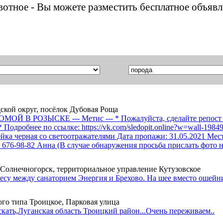
ивотное - Вы можете разместить бесплатное объяв
дской округ, посёлок Дубовая Роща
ОЗЫСКЕ --- Метис --- * Пожалуйста, сделайте репост к се
* Подробнее по ссылке: https://vk.com/sledopit.online?w=wall-1
йка черная со светоотражателями Дата пропажи: 31.05.2021 Ме
7) 676-98-82 Анна (В случае обнаружения просьба прислать фото 
г Солнечногорск, территориальное управление Кутузовское
лесу между санаторием Энергия и Брехово. На шее вместо ошейн
ого типа Троицкое, Парковая улица
скать,Луганская область Троицкий район...Очень переживаем..