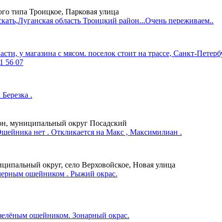
ого типа Троицкое, Парковая улица
скать,Луганская область Троицкий район...Очень переживаем..
асти, у магазина с мясом. поселок стоит на трассе, Санкт-Петерб
1 56 07
 Березка .
йон, муниципальный округ Посадский
Ошейника нет . Откликается на Макс , Максимилиан .
иципальный округ, село Верховойское, Новая улица
 черным ошейником . Рыжий окрас.
 зелёным ошейником. Зонарный окрас.