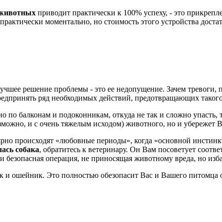
 животных
приводит практически к 100% успеху, - это прикреп
рактически моментально, но стоимость этого устройства достат
учшее решение проблемы - это ее недопущение. Зачем тревоги, 
редпринять ряд необходимых действий, предотвращающих такого
е, но по балконам и подоконникам, откуда не так и сложно упаст
озможно, и с очень тяжелым исходом) животного, но и убережет
лярно происходят «любовные периоды», когда «основной инстин
лась собака
, обратитесь к ветеринару. Он Вам посоветует соотв
и безопасная операция, не приносящая животному вреда, но из
ок и ошейник. Это полностью обезопасит Вас и Вашего питомца