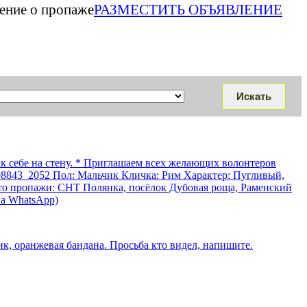
ление о пропаже
РАЗМЕСТИТЬ ОБЪЯВЛЕНИЕ
бе на стену. * Приглашаем всех желающих волонтеров
98498843_2052 Пол: Мальчик Кличка: Рим Характер: Пугливый,
сто пропажи: СНТ Полянка, посёлок Дубовая роща, Раменский
на WhatsApp)
ик, оранжевая бандана. Просьба кто видел, напишите.