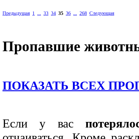
Предыдущая
1
...
33
34
35
36
...
268
Следующая
Пропавшие животн
ПОКАЗАТЬ ВСЕХ ПР
Если у вас
потеряло
отчаиваться. Кроме раск