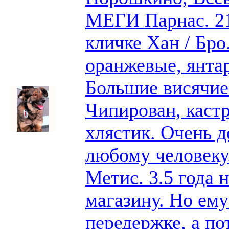
МЕГИ Парнас. 21
кличке Хан / Бро
оранжевые, янтар
Большие висячие
Чипирован, каст
хлястик. Очень 
любому человеку
Метис. 3.5 года 
магазину. Но ему
передержке, а по