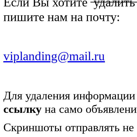
Если Вы хотите
̶у̶д̶а̶л̶и
п
ишите нам на почту:
viplanding@mail.ru
Для удаления информаци
ссылку
на само объявлен
Cкриншоты отправлять не н