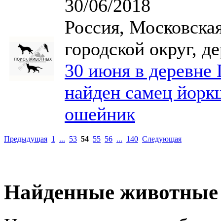
30/06/2018
Россия, Московская
городской округ, д
30 июня в деревне
найден самец йорк
ошейник
Предыдущая
1
...
53
54
55
56
...
140
Следующая
Найденные животные