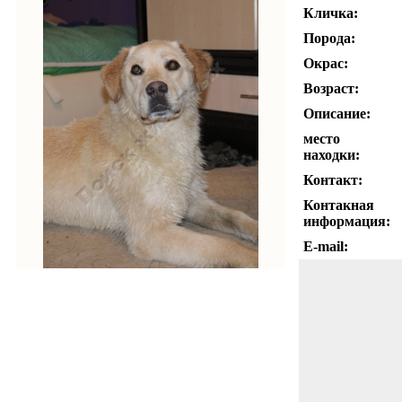
Кличка:
Порода:
Окрас:
Возраст:
Описание:
место
находки:
Контакт:
Контакная
информация:
E-mail: