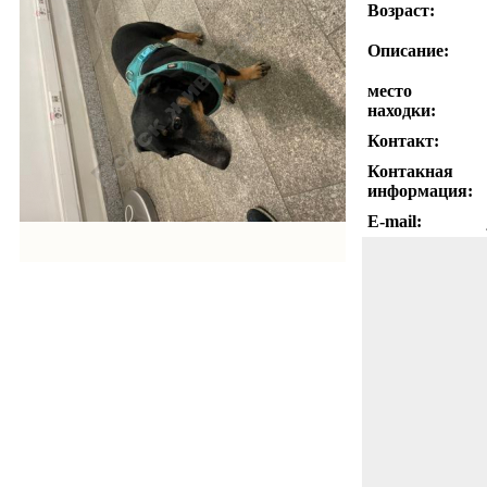
Возраст:
Описание:
место
находки:
Контакт:
Контакная
информация:
E-mail: