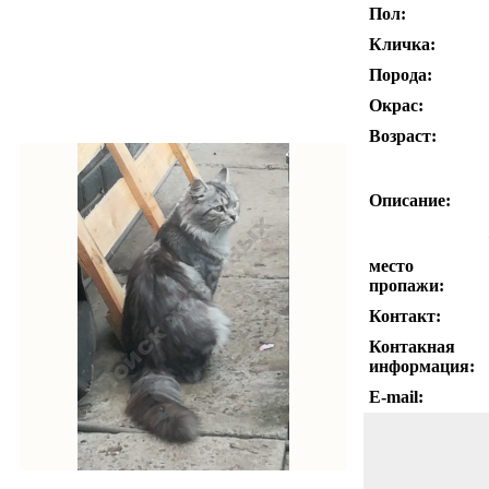
Пол:
Кличка:
Порода:
Окрас:
Возраст:
Описание:
место
пропажи:
Контакт:
Контакная
информация:
E-mail: