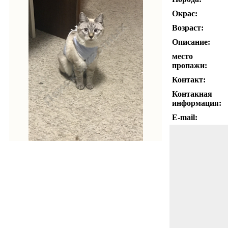
Окрас:
Возраст:
Описание:
место
пропажи:
Контакт:
Контакная
информация:
E-mail: