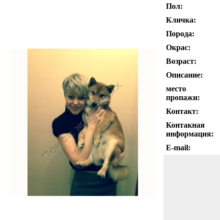
Пол:
Кличка:
Порода:
Окрас:
Возраст:
Описание:
место
пропажи:
Контакт:
Контакная
информация:
E-mail: