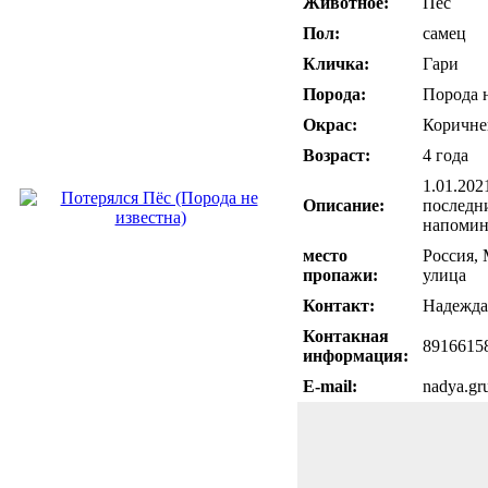
Животное:
Пёс
Пол:
самец
Кличка:
Гари
Порода:
Порода н
Окрас:
Коричн
Возраст:
4 года
1.01.202
Описание:
последни
напомина
место
Россия, 
пропажи:
улица
Контакт:
Надежда
Контакная
8916615
информация:
E-mail:
nadya.gr