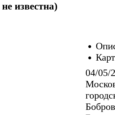
не известна)
Опи
Карт
04/05/
Москов
городс
Бобров